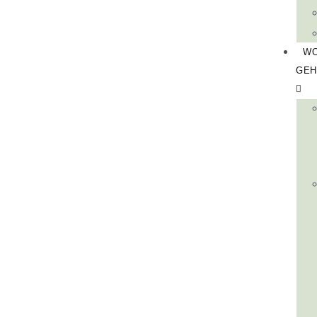
WO
GEH