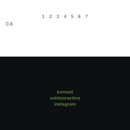
1
2
3
4
5
6
7
komoot
outdooractive
instagram