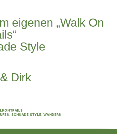
rem eigenen „Walk On
ils“
ade Style
 & Dirk
LKONTRAILS
AUFEN
,
SCHNADE STYLE
,
WANDERN