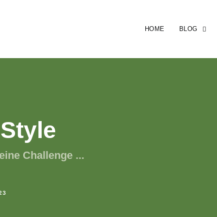
HOME
BLOG
Style
ine Challenge ...
23