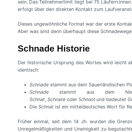
sein. Das Teilnehmerlimit liegt bei 75 Läufern:in
erfolgt über den direkten Kontakt zum Laufveransta
Dieses ungewöhnliche Format war der erste Kont
Aber was sind denn überhaupt diese Schnadeweg
Schnade Historie
Der historische Ursprung des Wortes wird leicht 
identisch:
Schnade
stammt aus dem Sauerländischen Pla
Schnade
stammt aus dem Niederd
Schnaot
Schnat
,
Schnate
oder
und bedeutet Gr
Die
Schnat
ist ein mitteldeutsches Wort für R
Früher einmal, seit dem 14 Jh. wurden die Gren
Unregelmäßigkeiten und Uneinigkeit zu begutacht