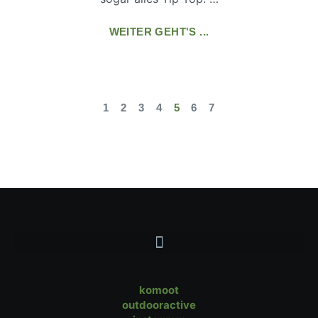
WEITER GEHT'S ...
1
2
3
4
5
6
7
komoot
outdooractive