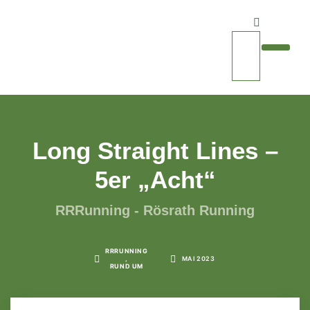
WOHIN GEHT’S
Long Straight Lines –
5er „Acht“
RRRunning - Rösrath Running
RRRUNNING
,
MAI 2023
RUND UM