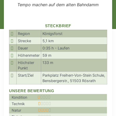
Tempo machen auf dem alten Bahndamm
STECKBRIEF
Region
Königsforst
Strecke
5,1 km
Dauer
0:35 h - Laufen
Höhenmeter
59 m
Höchster
133 m
Punkt
Start/Ziel
Parkplatz Freiherr-Von-Stein Schule,
Bensbergerstr., 51503 Rösrath
UNSERE BEWERTUNG
Kondition





Technik





Natur




